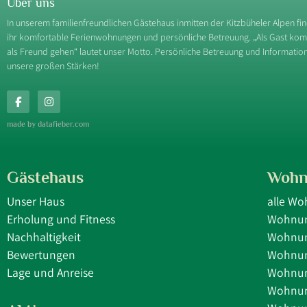
Über uns
In unserem familienfreundlichen Gästehaus inmitten der Kitzbüheler Alpen fi
ihr komfortable Ferienwohnungen und persönliche Betreuung. „Als Gast ko
als Freund gehen“ lautet unser Motto. Persönliche Betreuung und Information
unsere großen Stärken!
made by datafieber.com
Gästehaus
Wohn
Unser Haus
alle W
Erholung und Fitness
Wohnun
Nachhaltigkeit
Wohnun
Bewertungen
Wohnun
Lage und Anreise
Wohnun
Wohnun