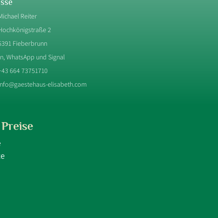
sse
Michael Reiter
Hochkönigstraße 2
6391 Fieberbrunn
on, WhatsApp und Signal
+43 664 73751710
info@gaestehaus-elisabeth.com
Preise
e
te