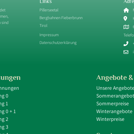
Links
Adre
ndet
Pillerseetal
mmen,
Bergbahnen Fieberbrunn
 sind
Tirol
Impressum
Telef
Datenschutzerklärung
ungen
Angebote & 
ohnungen
Unsere Angebot
g 0
Sommerangebo
g 1
Sommerpreise
g 0 + 1
Winterangebote
g 2
Winterpreise
g 3