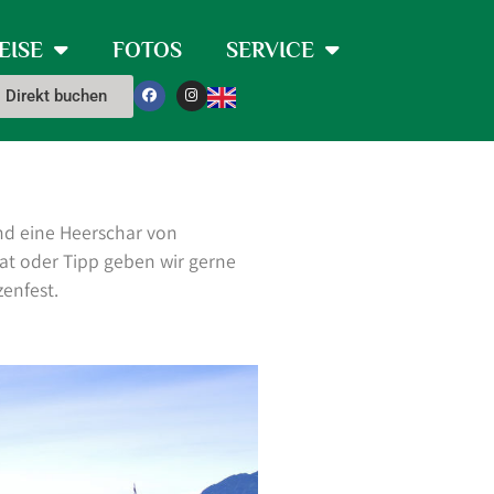
EISE
FOTOS
SERVICE
Direkt buchen
nd eine Heerschar von
Rat oder Tipp geben wir gerne
enfest.