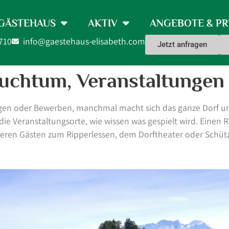
GÄSTEHAUS
AKTIV
ANGEBOTE & PR
710
info@gaestehaus-elisabeth.com
Jetzt anfragen
rauchtum, Veranstaltungen
adungen oder Bewerben, manchmal macht sich das ganze Dorf u
ie Veranstaltungsorte, wie wissen was gespielt wird. Einen 
seren Gästen zum Ripperlessen, dem Dorftheater oder Schütz