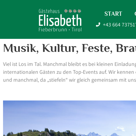
START
+43 664 73751
Musik, Kultur, Feste, B
Viel ist Los im Tal. Manchmal bleibt es bei kleinen Einl
internationalen Gästen zu den Top-Events auf. Wir kennen d
und manchmal, da „stiefeln“ wir gleich gemeinsam mit un