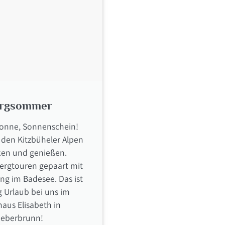
rgsommer
onne, Sonnenschein!
 den Kitzbüheler Alpen
en und genießen.
Bergtouren gepaart mit
ng im Badesee. Das ist
ig Urlaub bei uns im
aus Elisabeth in
ieberbrunn!