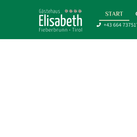
START
+43 664 73751